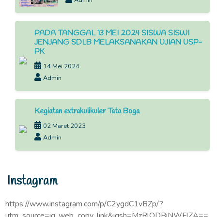
Admin
PADA TANGGAL 13 MEI 2024 SISWA SISWI
JENJANG SDLB MELAKSANAKAN UJIAN USP-
PK
14 Mei 2024
Admin
Kegiatan extrakulikuler Tata Boga
02 Maret 2023
Admin
Instagram
https://www.instagram.com/p/C2ygdC1vBZp/?
utm_source=ig_web_copy_link&igsh=MzRlODBiNWFlZA==