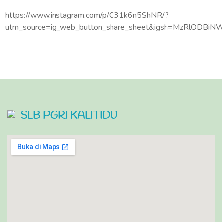
https://www.instagram.com/p/C31k6n5ShNR/?
utm_source=ig_web_button_share_sheet&igsh=MzRlODBiN
SLB PGRI KALITIDU