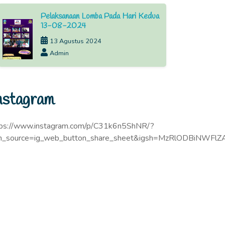
Pelaksanaan Lomba Pada Hari Kedua
13-08-2024
13 Agustus 2024
Admin
nstagram
tps://www.instagram.com/p/C31k6n5ShNR/?
m_source=ig_web_button_share_sheet&igsh=MzRlODBiNWFlZ