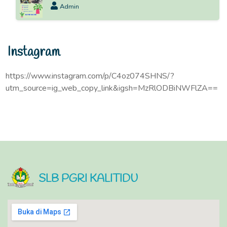
Admin
Instagram
https://www.instagram.com/p/C4oz074SHNS/?
utm_source=ig_web_copy_link&igsh=MzRlODBiNWFlZA==
SLB PGRI KALITIDU