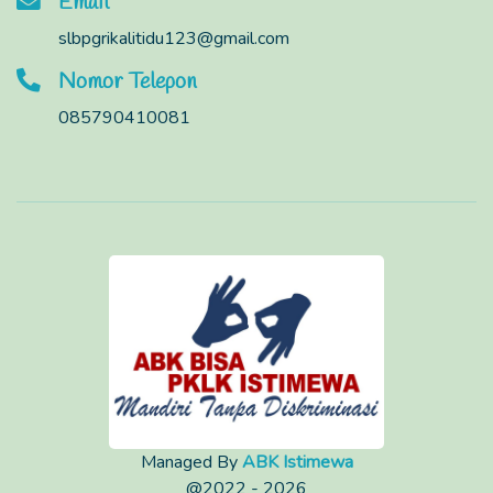
Email
slbpgrikalitidu123@gmail.com
Nomor Telepon
085790410081
Managed By
ABK Istimewa
@2022 - 2026