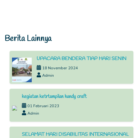
Berita Lainnya
UPACARA BENDERA TIAP HARI SENIN
18 November 2024
Admin
kegiatan ketrtampilan handy craft
01 Februari 2023
Admin
SELAMAT HARI DISABILITAS INTERNASIONAL