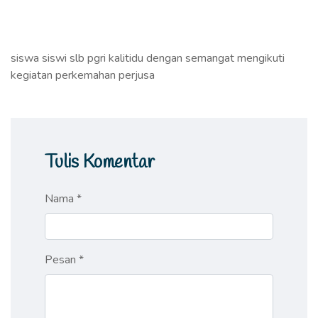
siswa siswi slb pgri kalitidu dengan semangat mengikuti
kegiatan perkemahan perjusa
Tulis Komentar
Nama *
Pesan *