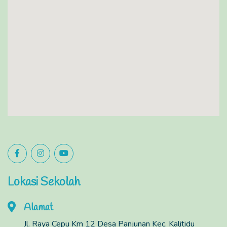
Lokasi Sekolah
Alamat
Jl. Raya Cepu Km 12 Desa Panjunan Kec. Kalitidu