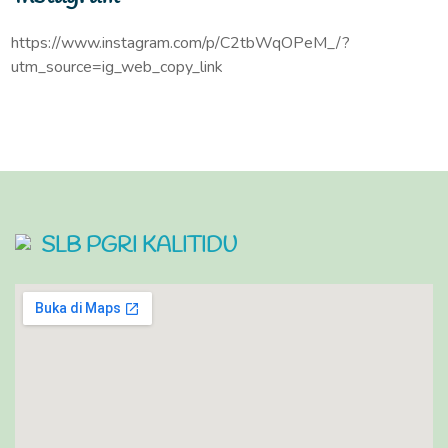
https://www.instagram.com/p/C2tbWqOPeM_/?
utm_source=ig_web_copy_link
SLB PGRI KALITIDU